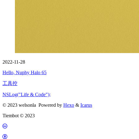
2022-11-28
Hello, Nuphy Halo 65
工具控
NSLog("Life & Code");
© 2023 welsonla
Powered by
Hexo
&
Icarus
Tiembot © 2023