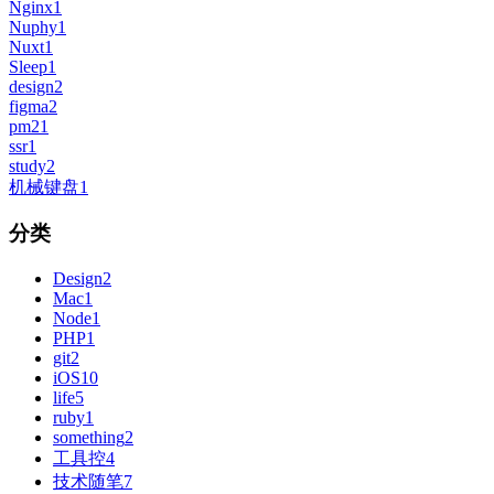
Nginx
1
Nuphy
1
Nuxt
1
Sleep
1
design
2
figma
2
pm2
1
ssr
1
study
2
机械键盘
1
分类
Design
2
Mac
1
Node
1
PHP
1
git
2
iOS
10
life
5
ruby
1
something
2
工具控
4
技术随笔
7